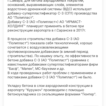
г.Самара, для бетона аэродромных покрытий,
оснований, выравнивающих слоёв, элементов
водосточно-дренажной системы (ВДС) использует
добавку-суперпластификатор C-3 (СП1) производства
AO "Полипласт".
Добавку С-3 (АО «Полипласт») АО "ИРМАСТ-
ХОЛДИНГ" планирует применять в бетоне при
реконструкции аэропорта в г.Саранске в 2017г.
В процессе строительства добавка С-3 (АО
"Полипласт") показала себя технологичной, хорошо
сочетается с воздухововлекающими
противоморозными добавками (в зимний период
строительства). По нашему опыту, по эффективности в
бетоне добавка С-3 (АО "Полипласт") сравнима с
известными добавками суперпластификаторами фирм
"Басф", "Мапен", МС-баухеми и др.
В ходе проведенных работ проблем с применением и
поставками добавки C-3 (АО "Полипласт") не было.
Укладку бетона в слои аэродромной конструкции в
аэропорту "Курумоч" производили с помощью
бетоноукладчика со скользящими формами "Гюнтер".