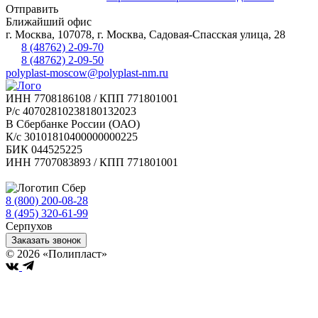
Отправить
Ближайший офис
г.
Москва
,
107078, г. Москва, Садовая-Спасская улица, 28
8 (48762) 2-09-70
8 (48762) 2-09-50
polyplast-moscow@polyplast-nm.ru
ИНН 7708186108 / КПП 771801001
Р/с 40702810238180132023
В Сбербанке России (ОАО)
К/с 30101810400000000225
БИК 044525225
ИНН 7707083893 / КПП 771801001
8 (800) 200-08-28
Бесплатно по РФ
8 (495) 320-61-99
Серпухов
Заказать звонок
© 2026 «Полипласт»